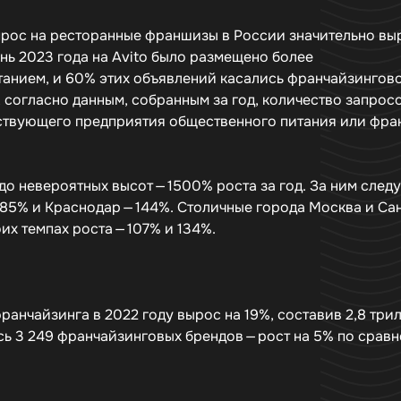
спрос на ресторанные франшизы в России значительно вы
юнь 2023 года на Avito было размещено более
танием, и 60% этих объявлений касались франчайзингов
, согласно данным, собранным за год, количество запрос
ествующего предприятия общественного питания или фра
о невероятных высот — 1500% роста за год. За ним след
285% и Краснодар — 144%. Столичные города Москва и Са
их темпах роста — 107% и 134%.
франчайзинга в 2022 году вырос на 19%, составив 2,8 три
сь 3 249 франчайзинговых брендов — рост на 5% по срав