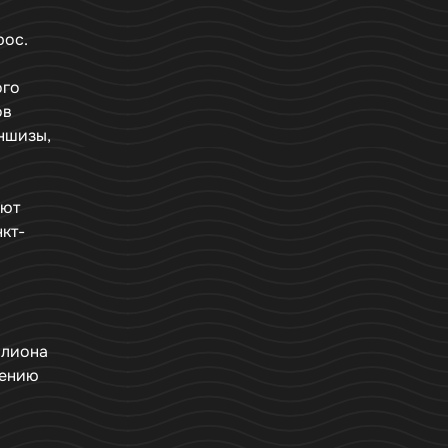
рос.
ого
ов
ншизы,
уют
нкт-
ллиона
нению