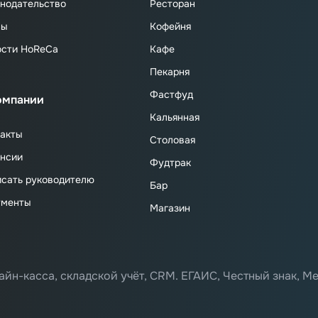
нодательство
Ресторан
сы
Кофейня
ости HoReCa
Кафе
Пекарня
Фастфуд
омпании
Кальянная
акты
Столовая
нсии
Фудтрак
сать руководителю
Бар
ументы
Магазин
айн-касса, складской учёт, CRM. ЕГАИС, Честный знак, Ме