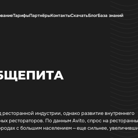
ование
Тарифы
Партнёры
Контакты
Скачать
Блог
База знаний
БЩЕПИТА
д ресторанной индустрии, однако развитие внутреннего
ых рестораторов. По данным Avito, спрос на ресторанн
городах с большим населением — еще сильнее, увеличивш