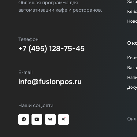
Зако
Облачная программа для
автоматизации кафе и ресторанов.
Кей
Нов
Телефон
О к
+7 (495) 128-75-45
Конт
Вака
E-mail
Напи
info@fusionpos.ru
Док
Наши соц.сети
Онл