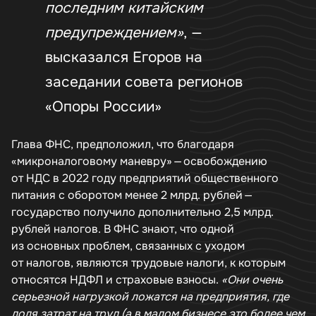
последним китайским
предупреждением»
, —
высказался Егоров на
заседании совета регионов
«Опоры России»
Глава ФНС, предположил, что благодаря
«микроналоговому маневру» — освобождению
от НДС в 2022 году предприятий общественного
питания с оборотом менее 2 млрд. рублей —
государство получило дополнительно 2,5 млрд.
рублей налогов. В ФНС знают, что одной
из основных проблем, связанных с уходом
от налогов, являются трудовые налоги, к которым
относятся НДФЛ и страховые взносы.
«Они очень
серьезной нагрузкой ложатся на предприятия, где
доля затрат на труд (а в малом бизнесе это более чем