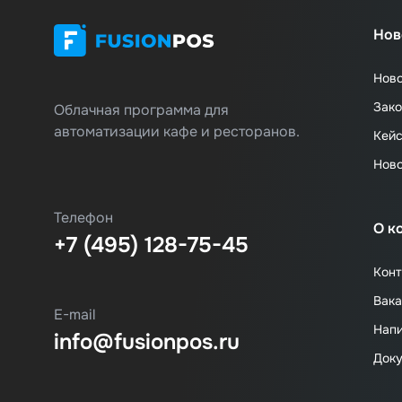
Нов
Нов
Зако
Облачная программа для
автоматизации кафе и ресторанов.
Кей
Нов
Телефон
О к
+7 (495) 128-75-45
Конт
Вака
E-mail
Напи
info@fusionpos.ru
Док