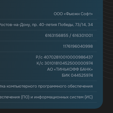
ООО «Фьюжн Софт»
 Ростов-на-Дону, пр. 40-летия Победы, 73/14, 34
6163156855 / 616301001
1176196040998
Р/с 40702810010000986437
К/с 30101810452500000974
АО «ТИНЬКОФФ БАНК»
БИК 044525974
тка компьютерного программного обеспечения
еспечения (ПО) и информационных систем (ИС)