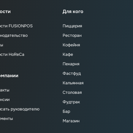
ости
Для кого
ости FUSIONPOS
Пиццерия
нодательство
Ресторан
сы
Кофейня
ости HoReCa
Кафе
Пекарня
Фастфуд
омпании
Кальянная
акты
Столовая
нсии
Фудтрак
сать руководителю
Бар
ументы
Магазин