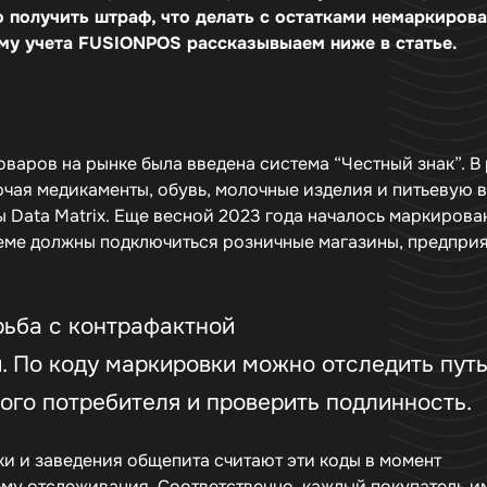
о получить штраф, что делать с остатками немаркиров
тему учета FUSIONPOS рассказывыаем ниже в статье.
варов на рынке была введена система “Честный знак”. В
чая медикаменты, обувь, молочные изделия и питьевую в
Data Matrix. Еще весной 2023 года началось маркирова
теме должны подключиться розничные магазины, предпри
рьба с контрафактной
 По коду маркировки можно отследить пут
ого потребителя и проверить подлинность.
ки и заведения общепита считают эти коды в момент
ему отслеживания. Соответственно, каждый покупатель и