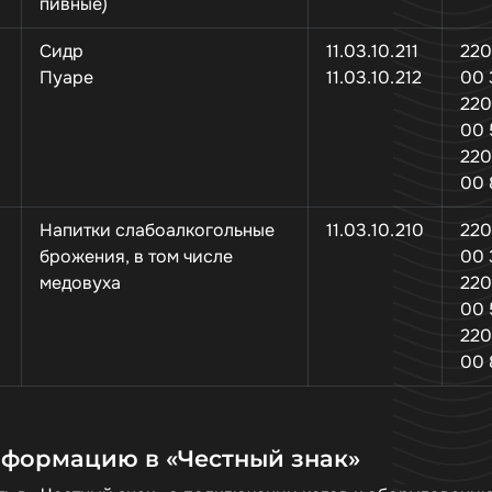
пивные)
Сидр
11.03.10.211
22
Пуаре
11.03.10.212
00 
22
00 
22
00 
Напитки слабоалкогольные
11.03.10.210
22
брожения, в том числе
00 
медовуха
22
00 
22
00 
нформацию в «Честный знак»