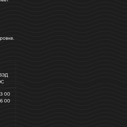
ровке.
ВЭД
ЭС
3 00
6 00