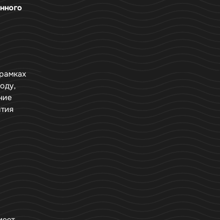
анного
 рамках
оду,
ние
ятия
ь
меет