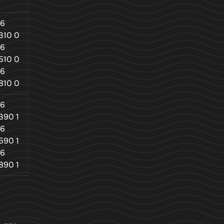
06
310 0
06
510 0
06
810 0
06
390 1
06
590 1
06
890 1