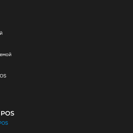
ой
уемой
POS
NPOS
NPOS