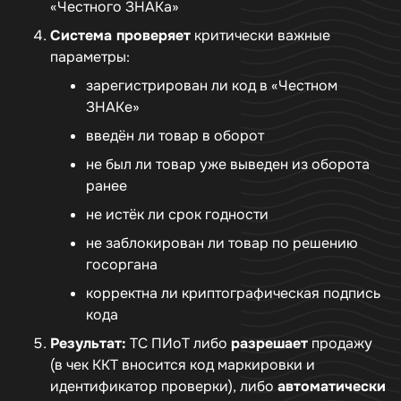
«Честного ЗНАКа»
Система проверяет
критически важные
параметры:
зарегистрирован ли код в «Честном
ЗНАКе»
введён ли товар в оборот
не был ли товар уже выведен из оборота
ранее
не истёк ли срок годности
не заблокирован ли товар по решению
госоргана
корректна ли криптографическая подпись
кода
Результат:
ТС ПИоТ либо
разрешает
продажу
(в чек ККТ вносится код маркировки и
идентификатор проверки), либо
автоматически