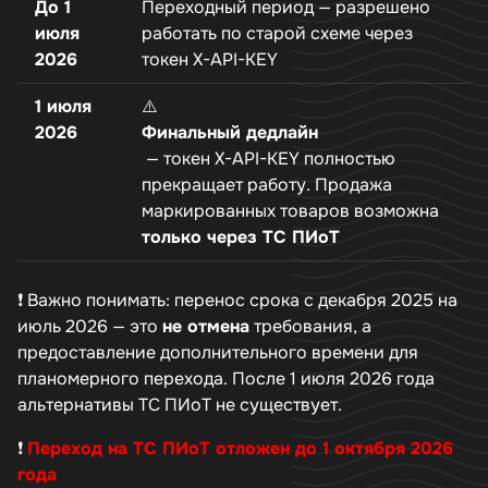
До 1
Переходный период — разрешено
июля
работать по старой схеме через
2026
токен X-API-KEY
1 июля
⚠️
2026
Финальный дедлайн
— токен X-API-KEY полностью
прекращает работу. Продажа
маркированных товаров возможна
только через ТС ПИоТ
❗ Важно понимать: перенос срока с декабря 2025 на
июль 2026 — это
не отмена
требования, а
предоставление дополнительного времени для
планомерного перехода. После 1 июля 2026 года
альтернативы ТС ПИоТ не существует.
❗
Переход на ТС ПИоТ отложен до 1 октября 2026
года