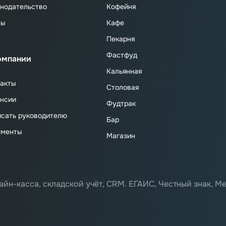
нодательство
Кофейня
сы
Кафе
Пекарня
Фастфуд
омпании
Кальянная
акты
Столовая
нсии
Фудтрак
сать руководителю
Бар
ументы
Магазин
айн-касса, складской учёт, CRM. ЕГАИС, Честный знак, Ме