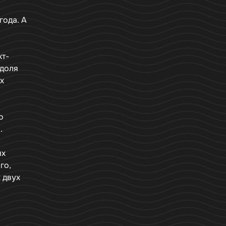
года. А
кт-
 доля
х
о
.
их
го,
 двух