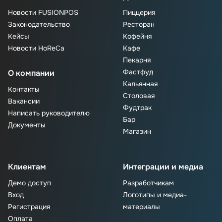
Новости FUSIONPOS
Пиццерия
Законодательство
Ресторан
Кейсы
Кофейня
Новости HoReCa
Кафе
Пекарня
Фастфуд
О компании
Кальянная
Контакты
Столовая
Вакансии
Фудтрак
Написать руководителю
Бар
Документы
Магазин
Клиентам
Интеграции и медиа
Демо доступ
Разработчикам
Вход
Логотипы и медиа-
Регистрация
материалы
Оплата