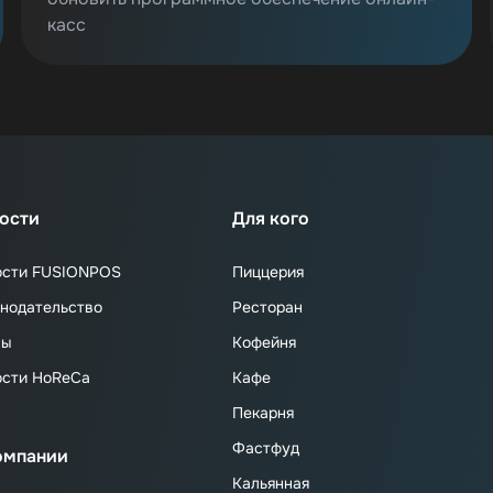
касс
ости
Для кого
ости FUSIONPOS
Пиццерия
нодательство
Ресторан
сы
Кофейня
ости HoReCa
Кафе
Пекарня
Фастфуд
омпании
Кальянная