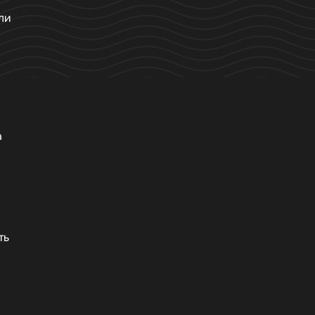
ли
а
ть