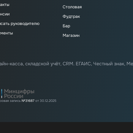
акты
Столовая
нсии
Фудтрак
сать руководителю
Бар
ументы
Магазин
айн-касса, складской учёт, CRM. ЕГАИС, Честный знак, Ме
ровая запись
№31687
от 30.12.2025