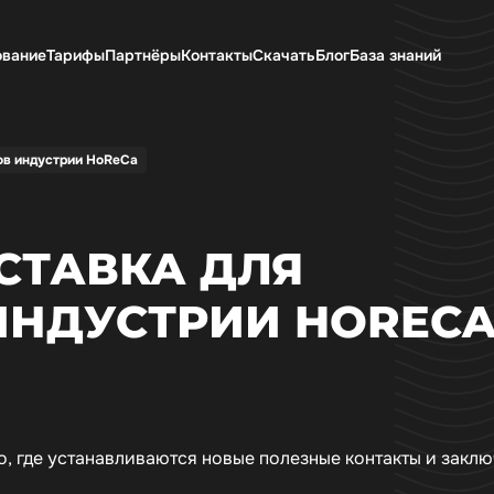
ование
Тарифы
Партнёры
Контакты
Скачать
Блог
База знаний
ов индустрии HoReCa
СТАВКА ДЛЯ
ИНДУСТРИИ HOREC
то, где устанавливаются новые полезные контакты и закл