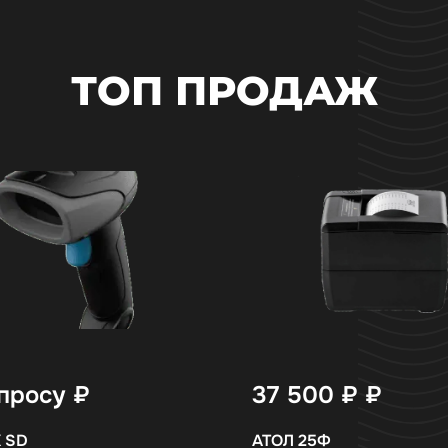
ТОП ПРОДАЖ
просу
₽
37 500 ₽
₽
 SD
АТОЛ 25Ф