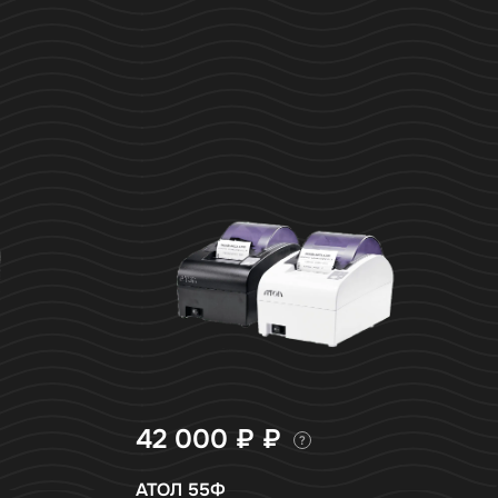
42 000 ₽
₽
?
АТОЛ 55Ф