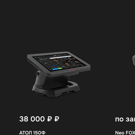
38 000 ₽
₽
по за
АТОЛ 150Ф
Neo FOX