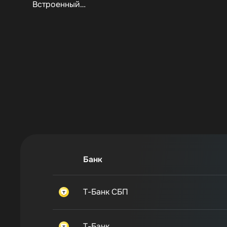
Встроенный…
Т-Банк СБП
Т-Банк