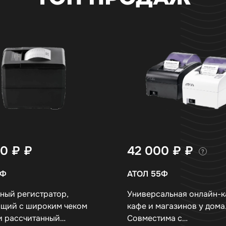
00 ₽
₽
42 000 ₽
₽
?
5Ф
АТОЛ 55Ф
ный регистратор,
Универсальная онлайн-к
щий с широким чеком
кафе и магазинов у дома
 и рассчитанный…
Совместима с…