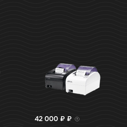
42 000 ₽
₽
?