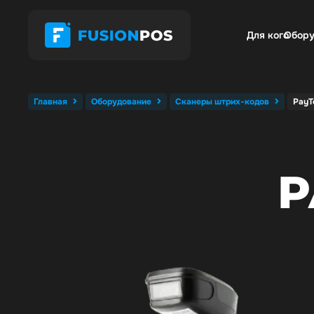
Для кого
Обору
Главная
Оборудование
Сканеры штрих-кодов
PayT
P