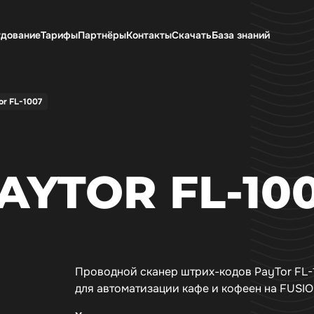
дование
Тарифы
Партнёры
Контакты
Скачать
База знаний
or FL-1007
AYTOR FL-10
Проводной сканер штрих-кодов PayTor FL-
для автоматизации кафе и кофеен на FUSI