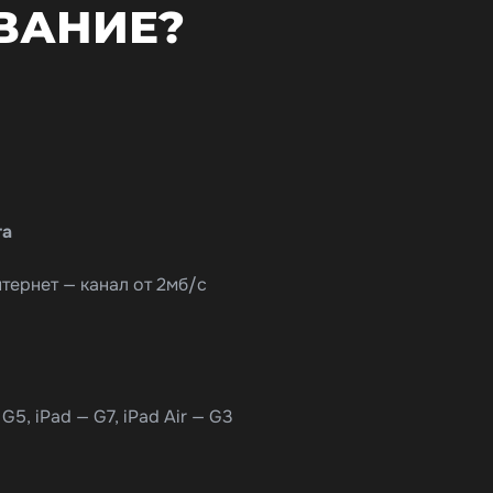
ВАНИЕ?
та
тернет — канал от 2мб/с
G5, iPad — G7, iPad Air — G3