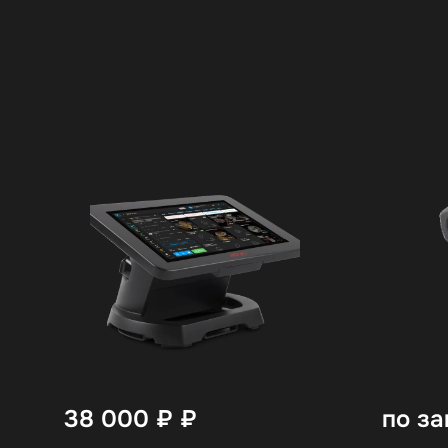
38 000 ₽
₽
по за