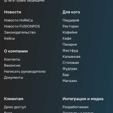
© Все права защищены
Новости
Для кого
Новости HoReCa
Пиццерия
Новости FUSIONPOS
Ресторан
Законодательство
Кофейня
Кейсы
Кафе
Пекарня
Фастфуд
О компании
Кальянная
Контакты
Столовая
Вакансии
Фудтрак
Написать руководителю
Бар
Документы
Магазин
Клиентам
Интеграции и медиа
Демо доступ
Разработчикам
Вход
Логотипы и медиа-